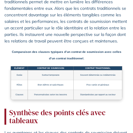
traditionnels permet de mettre en lumière les différences
fondamentales entre eux. Alors que les contrats traditionnels se
concentrent davantage sur les éléments tangibles comme les
salaires et les performances, les contrats de soumission mettent
un accent particulier sur le rôle identitaire et la relation entre les
parties. Ils instaurent une nouvelle perspective sur la façon dont
les relations de travail peuvent être conçues et maintenues.
Comparaison des clauses typiques d’un contrat de soumission avec celles
d’un contrat traditionnel.
ÉLÉMENT
CONTRAT DE SOUMISSION
CONTRAT TRADITIONNEL
Durée
Surtout temporaire
Souvent déterminée ou indéterminée
Rôles
Bien définis et spécifiques
Plus variés et généraux
Clauses
Personnalisées selon les besoins
Standardisées par rapport au secteur
Synthèse des points clés avec
tableaux
Les avantages et les risques des contrats de soumission doivent