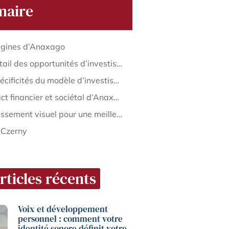
aire
igines d’Anaxago
L’éventail des opportunités d’investissement
Les spécificités du modèle d’investissement d’Anaxago
L’impact financier et sociétal d’Anaxago
Enrichissement visuel pour une meilleure compréhension
 Czerny
rticles récents
Voix et développement
personnel : comment votre
identité sonore définit votre