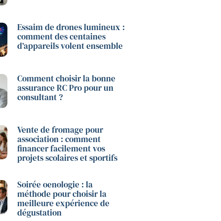
Essaim de drones lumineux :
comment des centaines
d’appareils volent ensemble
Comment choisir la bonne
assurance RC Pro pour un
consultant ?
Vente de fromage pour
association : comment
financer facilement vos
projets scolaires et sportifs
Soirée oenologie : la
méthode pour choisir la
meilleure expérience de
dégustation