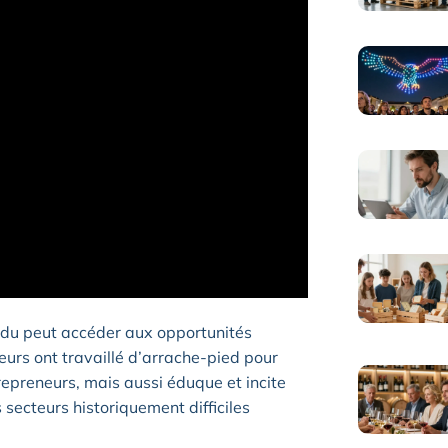
idu peut accéder aux opportunités
teurs ont travaillé d’arrache-pied pour
repreneurs, mais aussi éduque et incite
 secteurs historiquement difficiles