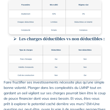
Paramètre
Micro-BIC
Régime réel
Abattement
50%
0%
Charges déductibles
Limitées
Déductibles en totalité
Complexité
Simple
Complexe
Les charges déductibles vs non déductibles :
Type de charges
Déductibles
Non déductibles
Frais d’énergie
Oui
Non
Intérêts d’emprunts
Oui
Non
Coût de construction
Non
Oui
Faire fructifier ses investissements nécessite plus qu’une simple
bonne volonté. Plonger dans les complexités du LMNP tout en
gardant un oeil vigilant sur ses charges pourrait bien être le coup
de pouce financier dont vous avez besoin. Et vous, êtes-vous
prêt à explorer le potentiel caché derrière vos murs? EM>Une
question qui, peut-être, ouvre la voie à de nouvelles perspectives