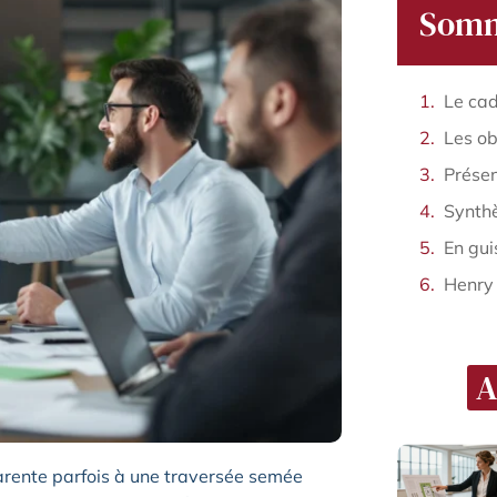
Somm
En gui
Henry
A
parente parfois à une traversée semée