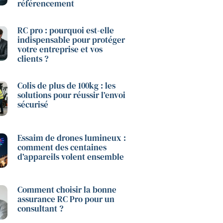
référencement
RC pro : pourquoi est-elle
indispensable pour protéger
votre entreprise et vos
clients ?
Colis de plus de 100kg : les
solutions pour réussir l’envoi
sécurisé
Essaim de drones lumineux :
comment des centaines
d’appareils volent ensemble
Comment choisir la bonne
assurance RC Pro pour un
consultant ?