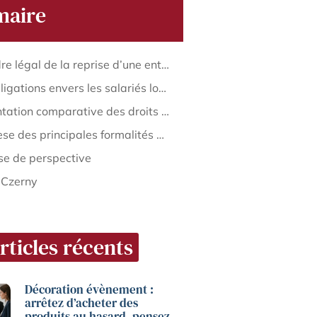
aire
Le cadre légal de la reprise d’une entreprise artisanale
Les obligations envers les salariés lors de la cession
Présentation comparative des droits des salariés en fonction du statut du repreneur
Synthèse des principales formalités sociales à accomplir lors d’une reprise
se de perspective
 Czerny
rticles récents
Décoration évènement :
arrêtez d’acheter des
produits au hasard, pensez