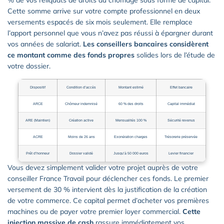
Cette somme arrive sur votre compte professionnel en deux
versements espacés de six mois seulement. Elle remplace
l’apport personnel que vous n’avez pas réussi à épargner durant
vos années de salariat.
Les conseillers bancaires considèrent
ce montant comme des fonds propres
solides lors de l’étude de
votre dossier.
Dispositif
Condition d’accès
Montant estimé
Effet bancaire
ARCE
Chômeur indemnisé
60 % des droits
Capital immédiat
ARE (Maintien)
Création active
Mensualités 100 %
Sécurité revenus
ACRE
Moins de 26 ans
Exonération charges
Trésorerie préservée
Prêt d’honneur
Dossier validé
Jusqu’à 50 000 euros
Levier financier
Vous devez simplement valider votre projet auprès de votre
conseiller France Travail pour déclencher ces fonds. Le premier
versement de 30 % intervient dès la justification de la création
de votre commerce. Ce capital permet d’acheter vos premières
machines ou de payer votre premier loyer commercial.
Cette
injection massive de cash
rassure immédiatement vos