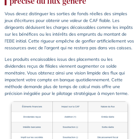
précise du flux généré
Vous devez distinguer les sorties de fonds réelles des simples
jeux d’écritures pour obtenir une valeur de CAF fiable. Les
dirigeants déduisent les charges décaissables comme les impôts
sur les bénéfices ou les intérêts des emprunts du montant de
l’EBE initial. Cette rigueur empêche de gonfler artificiellement vos
ressources avec de l’argent qui ne restera pas dans vos caisses.
Les produits encaissables issus des placements ou les
dividendes reçus de filiales viennent augmenter ce solde
monétaire. Vous obtenez ainsi une vision limpide des flux qui
impactent votre compte en banque quotidiennement. Cette
méthode demande plus de temps de calcul mais offre une
précision inégalée pour le pilotage stratégique à moyen terme.
Éléments financiers
Impact sur la CAF
Nature du flux
Dividendes reçus
Addition (+)
Entrée réelle
Intérêts bancaires
Soustraction (-)
Sortie réelle
Impôt sur les sociétés
Soustraction (-)
Décaissement fiscal