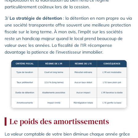
particulièrement coûteux lors de la cession.
3/
La stratégie de détention
: la détention en nom propre ou via
une société transparente offre souvent une meilleure protection
fiscale sur le long terme. À mon avis, l’impôt sur les sociétés
reste un handicap majeur quand le local prend beaucoup de
valeur avec les années. La fiscalité de l’IR récompense
davantage la patience de l’investisseur immobilier.
CRITÈRE FISCAL
RÉGIME DE L’IR
RÉGIME DE L’IS
CONSÉQUENCE
Type de taxation
Court et long terme
Résultat ordinaire
L’IR est modulable
Taux préférentiel
12,6 % (long terme)
Aucun taux réduit
L’IS taxe plein pot
Durée de détention
Abattements possibles
Aucun impact
L’IR favorise la durée
Amortissements
Impact limité
Réintégration totale
L’IS gonfle la base
Le poids des amortissements
La valeur comptable de votre bien diminue chaque année grâce